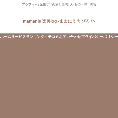
アラフォー3兄弟ママの旅と美味しいもの・時々美容
mamanie 楽美log -ままにえ たびろぐ-
ホーム
サービス
ランキング
クチコミ
お問い合わせ
プライバシーポリシー