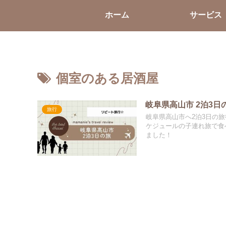
ホーム
サービス
個室のある居酒屋
岐阜県高山市 2泊3日
旅行
岐阜県高山市へ2泊3日の
ケジュールの子連れ旅で食
ました！