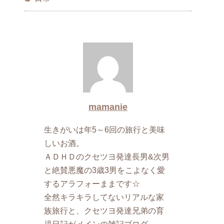
mamanie
生きがいは年5～6回の旅行と美味
しいお酒。
ＡＤＨＤのクセツヨ発達長男&次男
と絶賛悪魔の3歳3男をこよなく愛
するアラフォーままです☆
全然キラキラしてないリアルな家
族旅行と、クセツヨ発達兄弟の育
児日記がメインの雑記ブログ。