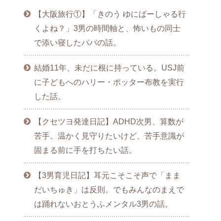
【大阪旅行①】「きのう ゆにばーしゃる行
くよね？」3男の時間軸と、怖いもの同士
で添い寝したパパの話。
結婚11年、未だに根に持っている。USJ前
に子どもへのハリー・ポッター布教を実行
した話。
【クセツヨ発達日記】ADHD次男、算数が
苦手。温かく見守りたいけど、苦手意識が
固まる前に手を打ちたい話。
【3男育児日記】耳元こそこそ声で「まま
だいちゅき」は反則。でもみんなのまえで
は踊れないおとうふメンタル3男の話。