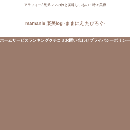
アラフォー3兄弟ママの旅と美味しいもの・時々美容
mamanie 楽美log -ままにえ たびろぐ-
ホーム
サービス
ランキング
クチコミ
お問い合わせ
プライバシーポリシー