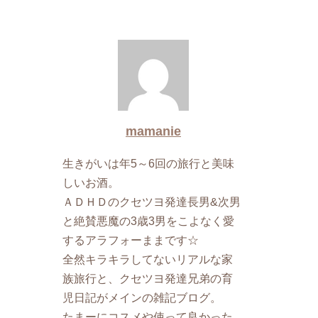
mamanie
生きがいは年5～6回の旅行と美味
しいお酒。
ＡＤＨＤのクセツヨ発達長男&次男
と絶賛悪魔の3歳3男をこよなく愛
するアラフォーままです☆
全然キラキラしてないリアルな家
族旅行と、クセツヨ発達兄弟の育
児日記がメインの雑記ブログ。
たまーにコスメや使って良かった