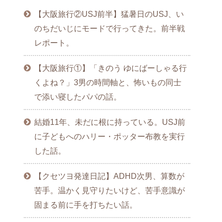
【大阪旅行②USJ前半】猛暑日のUSJ、い
のちだいじにモードで行ってきた。前半戦
レポート。
【大阪旅行①】「きのう ゆにばーしゃる行
くよね？」3男の時間軸と、怖いもの同士
で添い寝したパパの話。
結婚11年、未だに根に持っている。USJ前
に子どもへのハリー・ポッター布教を実行
した話。
【クセツヨ発達日記】ADHD次男、算数が
苦手。温かく見守りたいけど、苦手意識が
固まる前に手を打ちたい話。