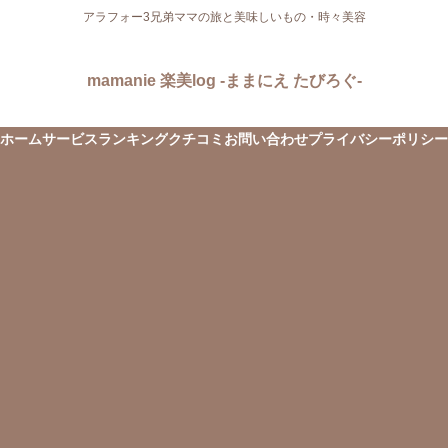
アラフォー3兄弟ママの旅と美味しいもの・時々美容
mamanie 楽美log -ままにえ たびろぐ-
ホーム
サービス
ランキング
クチコミ
お問い合わせ
プライバシーポリシー