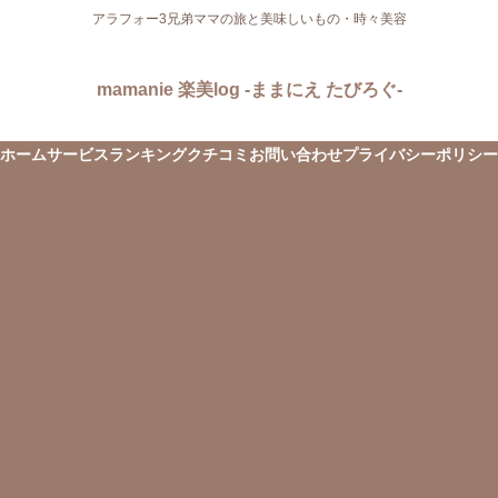
アラフォー3兄弟ママの旅と美味しいもの・時々美容
mamanie 楽美log -ままにえ たびろぐ-
ホーム
サービス
ランキング
クチコミ
お問い合わせ
プライバシーポリシー