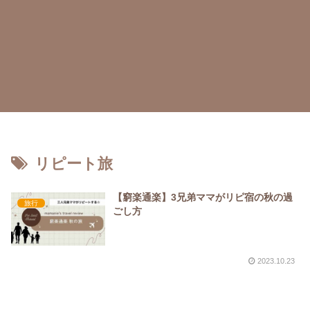
リピート旅
【窮楽通楽】3兄弟ママがリピ宿の秋の過
旅行
ごし方
2023.10.23