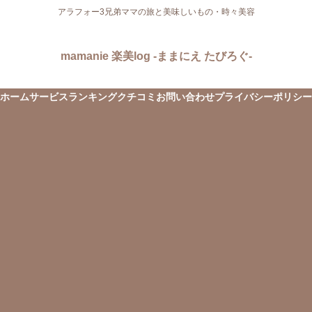
アラフォー3兄弟ママの旅と美味しいもの・時々美容
mamanie 楽美log -ままにえ たびろぐ-
ホーム
サービス
ランキング
クチコミ
お問い合わせ
プライバシーポリシー