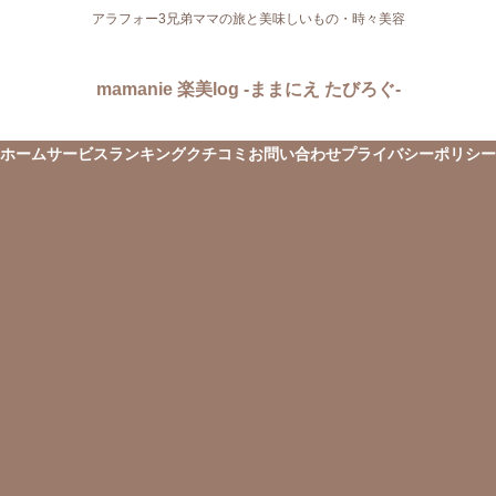
アラフォー3兄弟ママの旅と美味しいもの・時々美容
mamanie 楽美log -ままにえ たびろぐ-
ホーム
サービス
ランキング
クチコミ
お問い合わせ
プライバシーポリシー