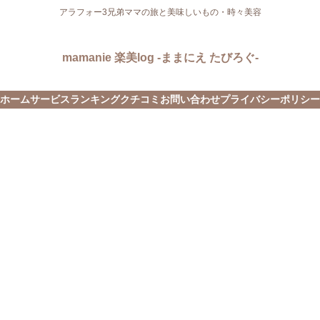
アラフォー3兄弟ママの旅と美味しいもの・時々美容
mamanie 楽美log -ままにえ たびろぐ-
ホーム
サービス
ランキング
クチコミ
お問い合わせ
プライバシーポリシー