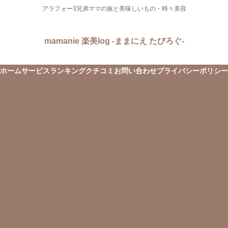
アラフォー3兄弟ママの旅と美味しいもの・時々美容
mamanie 楽美log -ままにえ たびろぐ-
ホーム
サービス
ランキング
クチコミ
お問い合わせ
プライバシーポリシー