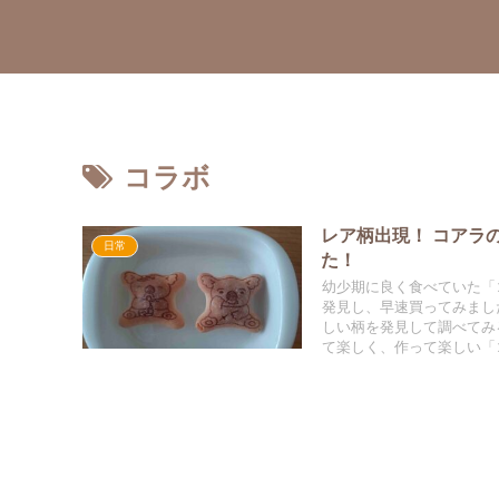
コラボ
レア柄出現！ コアラ
日常
た！
幼少期に良く食べていた「
発見し、早速買ってみまし
しい柄を発見して調べてみ
て楽しく、作って楽しい「