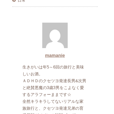
日常
mamanie
生きがいは年5～6回の旅行と美味
しいお酒。
ＡＤＨＤのクセツヨ発達長男&次男
と絶賛悪魔の3歳3男をこよなく愛
するアラフォーままです☆
全然キラキラしてないリアルな家
族旅行と、クセツヨ発達兄弟の育