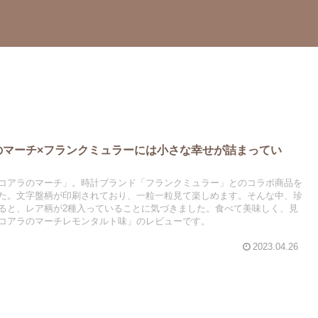
のマーチ×フランクミュラーには小さな幸せが詰まってい
コアラのマーチ」。時計ブランド「フランクミュラー」とのコラボ商品を
た。文字盤柄が印刷されており、一粒一粒見て楽しめます。そんな中、珍
ると、レア柄が2種入っていることに気づきました。食べて美味しく、見
コアラのマーチレモンタルト味」のレビューです。
2023.04.26