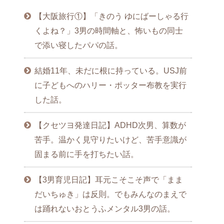
【大阪旅行①】「きのう ゆにばーしゃる行
くよね？」3男の時間軸と、怖いもの同士
で添い寝したパパの話。
結婚11年、未だに根に持っている。USJ前
に子どもへのハリー・ポッター布教を実行
した話。
【クセツヨ発達日記】ADHD次男、算数が
苦手。温かく見守りたいけど、苦手意識が
固まる前に手を打ちたい話。
【3男育児日記】耳元こそこそ声で「まま
だいちゅき」は反則。でもみんなのまえで
は踊れないおとうふメンタル3男の話。