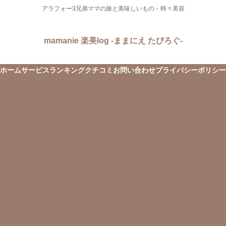
アラフォー3兄弟ママの旅と美味しいもの・時々美容
mamanie 楽美log -ままにえ たびろぐ-
ホーム
サービス
ランキング
クチコミ
お問い合わせ
プライバシーポリシー