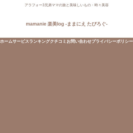
アラフォー3兄弟ママの旅と美味しいもの・時々美容
mamanie 楽美log -ままにえ たびろぐ-
ホーム
サービス
ランキング
クチコミ
お問い合わせ
プライバシーポリシー