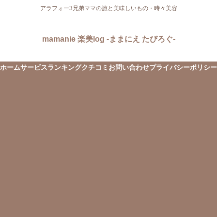
アラフォー3兄弟ママの旅と美味しいもの・時々美容
mamanie 楽美log -ままにえ たびろぐ-
ホーム
サービス
ランキング
クチコミ
お問い合わせ
プライバシーポリシー