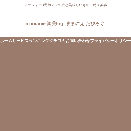
アラフォー3兄弟ママの旅と美味しいもの・時々美容
mamanie 楽美log -ままにえ たびろぐ-
ホーム
サービス
ランキング
クチコミ
お問い合わせ
プライバシーポリシー