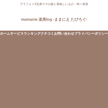
アラフォー3兄弟ママの旅と美味しいもの・時々美容
mamanie 楽美log -ままにえ たびろぐ-
ホーム
サービス
ランキング
クチコミ
お問い合わせ
プライバシーポリシー