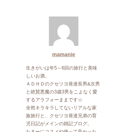
mamanie
生きがいは年5～6回の旅行と美味
しいお酒。
ＡＤＨＤのクセツヨ発達長男&次男
と絶賛悪魔の3歳3男をこよなく愛
するアラフォーままです☆
全然キラキラしてないリアルな家
族旅行と、クセツヨ発達兄弟の育
児日記がメインの雑記ブログ。
たまーにコスメや使って良かった