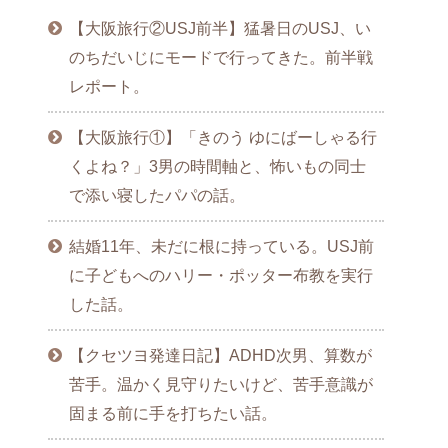
【大阪旅行②USJ前半】猛暑日のUSJ、い
のちだいじにモードで行ってきた。前半戦
レポート。
【大阪旅行①】「きのう ゆにばーしゃる行
くよね？」3男の時間軸と、怖いもの同士
で添い寝したパパの話。
結婚11年、未だに根に持っている。USJ前
に子どもへのハリー・ポッター布教を実行
した話。
【クセツヨ発達日記】ADHD次男、算数が
苦手。温かく見守りたいけど、苦手意識が
固まる前に手を打ちたい話。