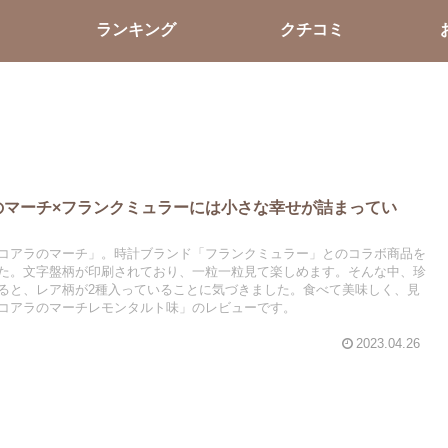
ランキング
クチコミ
のマーチ×フランクミュラーには小さな幸せが詰まってい
コアラのマーチ」。時計ブランド「フランクミュラー」とのコラボ商品を
た。文字盤柄が印刷されており、一粒一粒見て楽しめます。そんな中、珍
ると、レア柄が2種入っていることに気づきました。食べて美味しく、見
コアラのマーチレモンタルト味」のレビューです。
2023.04.26