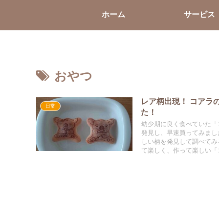
ホーム
サービス
おやつ
レア柄出現！ コアラ
日常
た！
幼少期に良く食べていた「
発見し、早速買ってみまし
しい柄を発見して調べてみ
て楽しく、作って楽しい「