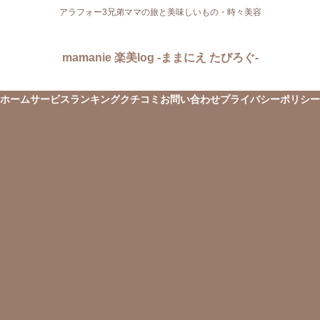
アラフォー3兄弟ママの旅と美味しいもの・時々美容
mamanie 楽美log -ままにえ たびろぐ-
ホーム
サービス
ランキング
クチコミ
お問い合わせ
プライバシーポリシー